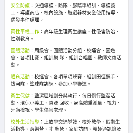
安全防護
：交通導護、路隊、腳踏車組訓、導護義
工、導護商店、校內設施、遊戲器材安全使用指導、
偶發事件處理。
兩性平權工作
：高年級生理衛生講座、性侵害防治、
性別教育。
團體活動
：周級會、團體活動分組、校運會、園遊
會、各項比賽、組訓樂 隊、組訓合唱團、教師文康活
動。
體育活動
：校運會、各項單項競賽、組訓田徑選手、
拔河隊、籃球隊訓練、參加小學聯運。
衛生保健
：整潔區域劃分與執行、每日例行整潔活
動、環保小義工、資源 回收、身高體重測量、視力、
牙齒檢視、學生傷害處理。
校外生活指導
：上放學交通導護、校外教學、假期生
活指導、育樂營、才 藝營、家庭訪問、親師通訊錄及