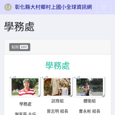
彰化縣大村鄉村上國小全球資訊網
學務處
點閱
2337
學務處
訓育組
體衛組
學務處
曾志明 組長
曹永彬 組長
謝家豪
主任