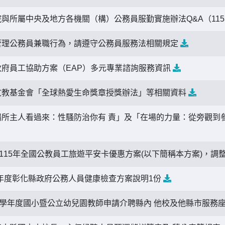
與所屬中央及地方各機關（構）公務員服勤實施辦法Q&A（11
管理公務員兼職行為，請遵守公務員服務法相關規定
府員工協助方案（EAP）多元專業諮詢服務資訊
文教基金會「全球熱愛生命獎章授獎辦法」等相關資料
所主人看過來：性騷防治你有 責」及「在場的力量：從旁觀到參
至115年全國公教員工旅遊平安卡優惠方案(以下簡稱本方案)，
5)年度彰化縣政府公務人員健康檢查方案說明1份
5學年度國小暨公立幼兒園教師申請介聘縣內 他校及他縣市服務