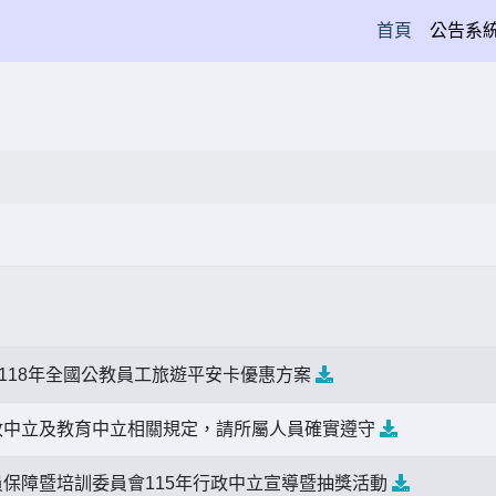
(current)
首頁
公告系
至118年全國公教員工旅遊平安卡優惠方案
政中立及教育中立相關規定，請所屬人員確實遵守
保障暨培訓委員會115年行政中立宣導暨抽獎活動