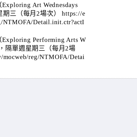
ing Art Wednesdays
三（每月2場次） https://e
g/NTMOFA/Detail.init.ctr?actI
ing Performing Arts W
5月起，隔單週星期三（每月2場
.tw/mocweb/reg/NTMOFA/Detai