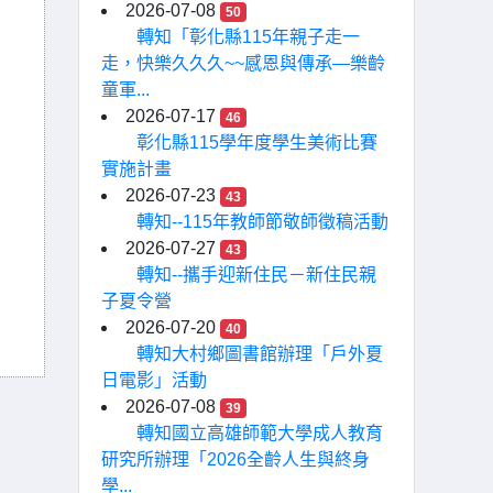
2026-07-08
50
轉知「彰化縣115年親子走一
走，快樂久久久~~感恩與傳承—樂齡
童軍...
2026-07-17
46
彰化縣115學年度學生美術比賽
實施計畫
2026-07-23
43
轉知--115年教師節敬師徵稿活動
2026-07-27
43
轉知--攜手迎新住民－新住民親
子夏令營
2026-07-20
40
轉知大村鄉圖書館辦理「戶外夏
日電影」活動
2026-07-08
39
轉知國立高雄師範大學成人教育
研究所辦理「2026全齡人生與終身
學...