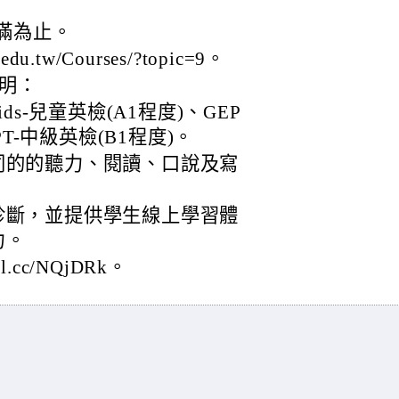
額滿為止。
du.tw/Courses/?topic=9。
明：
ds-兒童英檢(A1程度)、GEP
PT-中級英檢(B1程度)。
同的的聽力、閱讀、口說及寫
診斷，並提供學生線上學習體
力。
l.cc/NQjDRk。