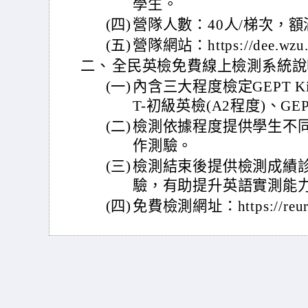
學生。
(四)
營隊人數：40人/梯次，
(五)
營隊網站：https://dee.wzu.e
二、
全民英檢免費線上檢測系統說
(一)
內含三大程度檢定GEPT Ki
T-初級英檢(A2程度)、GE
(二)
檢測依據程度提供學生不
作測驗。
(三)
檢測結束後提供檢測成績
驗，有助提升英語實測能
(四)
免費檢測網址：https://reur