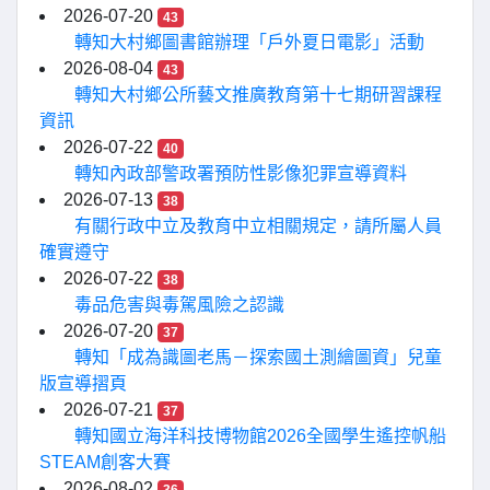
2026-07-20
43
轉知大村鄉圖書館辦理「戶外夏日電影」活動
2026-08-04
43
轉知大村鄉公所藝文推廣教育第十七期研習課程
資訊
2026-07-22
40
轉知內政部警政署預防性影像犯罪宣導資料
2026-07-13
38
有關行政中立及教育中立相關規定，請所屬人員
確實遵守
2026-07-22
38
毒品危害與毒駕風險之認識
2026-07-20
37
轉知「成為識圖老馬－探索國土測繪圖資」兒童
版宣導摺頁
2026-07-21
37
轉知國立海洋科技博物館2026全國學生遙控帆船
STEAM創客大賽
2026-08-02