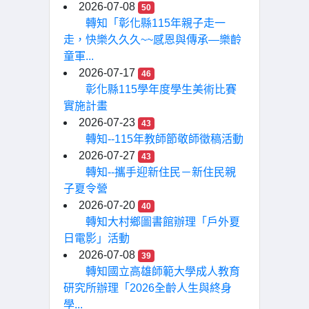
2026-07-08
50
轉知「彰化縣115年親子走一
走，快樂久久久~~感恩與傳承—樂齡
童軍...
2026-07-17
46
彰化縣115學年度學生美術比賽
實施計畫
2026-07-23
43
轉知--115年教師節敬師徵稿活動
2026-07-27
43
轉知--攜手迎新住民－新住民親
子夏令營
2026-07-20
40
轉知大村鄉圖書館辦理「戶外夏
日電影」活動
2026-07-08
39
轉知國立高雄師範大學成人教育
研究所辦理「2026全齡人生與終身
學...