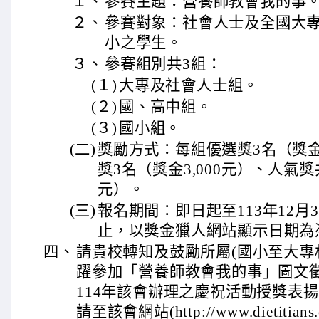
１、
參賽主題：營養師教會我的事
２、
參賽對象：社會人士及全國大
小之學生。
３、
參賽組別共3組：
(１)
大專及社會人士組。
(２)
國、高中組。
(３)
國小組。
(二)
獎勵方式：每組優選獎3名（獎金5
獎3名（獎金3,000元）、人氣獎共
元）。
(三)
報名期間：即日起至113年12月
止，以獎金獵人網站顯示日期為
四、
請貴校轉知及鼓勵所屬(國小至大專
躍參加「營養師教會我的事」圖文
114年該會辦理之慶祝活動授獎表
請至該會網站(http://www.dietitia