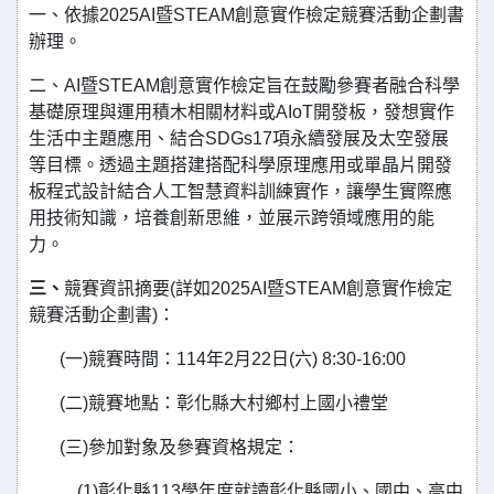
一、依據2025AI暨STEAM創意實作檢定競賽活動企劃書
辦理。
二、AI暨STEAM創意實作檢定旨在鼓勵參賽者融合科學
基礎原理與運用積木相關材料或AIoT開發板，發想實作
生活中主題應用、結合SDGs17項永續發展及太空發展
等目標。透過主題搭建搭配科學原理應用或單晶片開發
板程式設計結合人工智慧資料訓練實作，讓學生實際應
用技術知識，培養創新思維，並展示跨領域應用的能
力。
三、
競賽資訊摘要(詳如2025AI暨STEAM創意實作檢定
競賽活動企劃書)：
(一)競賽時間：114年2月22日(六) 8:30-16:00
(二)競賽地點：彰化縣大村鄉村上國小禮堂
(三)參加對象及參賽資格規定：
(1)彰化縣113學年度就讀彰化縣國小、國中、高中