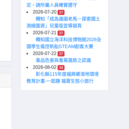
定，請所屬人員確實遵守
2026-07-20
37
轉知「成為識圖老馬－探索國土
測繪圖資」兒童版宣導摺頁
2026-07-21
37
轉知國立海洋科技博物館2026全
國學生遙控帆船STEAM創客大賽
2026-07-22
37
毒品危害與毒駕風險之認識
2026-08-02
34
彰化縣115年度福興鄉濕地環境
教育計畫-一起趣 福寶生態小旅行