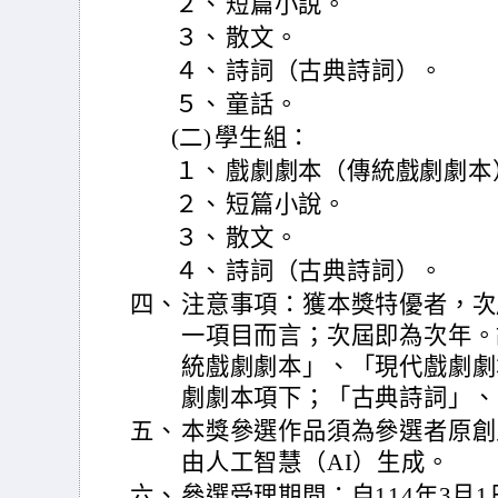
２、
短篇小說。
３、
散文。
４、
詩詞（古典詩詞）。
５、
童話。
(二)
學生組：
１、
戲劇劇本（傳統戲劇劇本
２、
短篇小說。
３、
散文。
４、
詩詞（古典詩詞）。
四、
注意事項：獲本獎特優者，次
一項目而言；次屆即為次年。
統戲劇劇本」、「現代戲劇劇
劇劇本項下；「古典詩詞」、
五、
本獎參選作品須為參選者原創
由人工智慧（AI）生成。
六、
參選受理期間：自114年3月1日