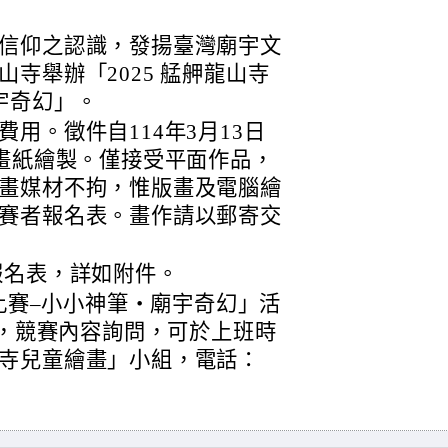
信仰之認識，發揚臺灣廟宇文
寺舉辦「2025 艋舺龍山寺
宇奇幻」。
用。徵件自114年3月13日
圖畫紙繪製。僅接受平面作品，
畫媒材不拘，惟版畫及電腦繪
賽者報名表。畫作請以郵寄交
報名表，詳如附件。
畫比賽–小小神筆‧廟宇奇幻」活
aVFDx5，競賽內容詢問，可於上班時
寺兒童繪畫」小組，電話：