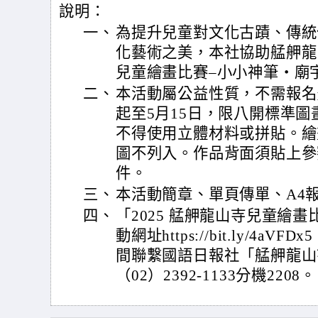
說明：
一、
為提升兒童對文化古蹟、傳統
化藝術之美，本社協助艋舺龍山
兒童繪畫比賽–小小神筆‧廟
二、
本活動屬公益性質，不需報名費
起至5月15日，限八開標準
不得使用立體材料或拼貼。繪
圖不列入。作品背面須貼上參
件。
三、
本活動簡章、單頁傳單、A4
四、
「2025 艋舺龍山寺兒童繪
動網址https://bit.ly/4
間聯繫國語日報社「艋舺龍山
（02）2392-1133分機2208。