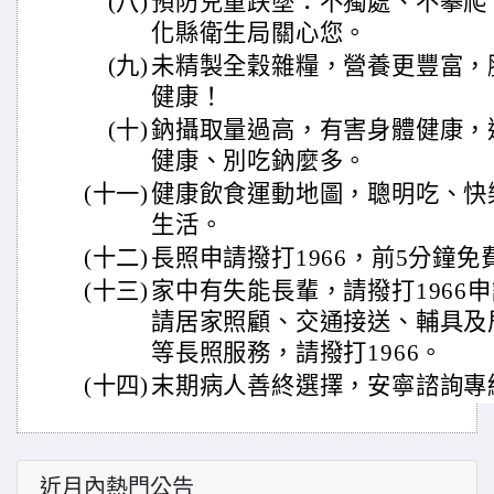
(八)
預防兒童跌墜：不獨處、不攀爬
化縣衛生局關心您。
(九)
未精製全穀雜糧，營養更豐富，
健康！
(十)
鈉攝取量過高，有害身體健康，
健康、別吃鈉麼多。
(十一)
健康飲食運動地圖，聰明吃、快
生活。
(十二)
長照申請撥打1966，前5分鐘免
(十三)
家中有失能長輩，請撥打1966
請居家照顧、交通接送、輔具及
等長照服務，請撥打1966。
(十四)
末期病人善終選擇，安寧諮詢專線7
近月內熱門公告