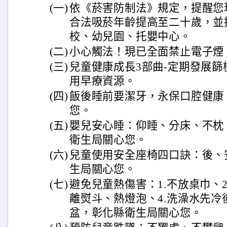
(一)
依《菸害防制法》規定，提醒您
合法吸菸年齡提高至二十歲，並
校、幼兒園、托嬰中心。
(二)
小心觸法！現已全面禁止電子煙
(三)
兒童健康成長3部曲-定期發展
用早療資源。
(四)
飯後睡前要潔牙，永保口腔健康
您。
(五)
嬰兒安心睡：仰睡、分床、不枕
衛生局關心您。
(六)
兒童使用安全座椅四口訣：後、
生局關心您。
(七)
避免兒童熱傷害：1.不放桌巾、2
離熨斗、熱燈泡、4.洗澡水先
盆，彰化縣衛生局關心您。