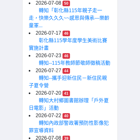
2026-07-08
50
轉知「彰化縣115年親子走一
走，快樂久久久~~感恩與傳承—樂齡
童軍...
2026-07-17
46
彰化縣115學年度學生美術比賽
實施計畫
2026-07-23
46
轉知--115年教師節敬師徵稿活動
2026-07-27
44
轉知--攜手迎新住民－新住民親
子夏令營
2026-07-20
41
轉知大村鄉圖書館辦理「戶外夏
日電影」活動
2026-07-22
40
轉知內政部警政署預防性影像犯
罪宣導資料
2026-07-08
39