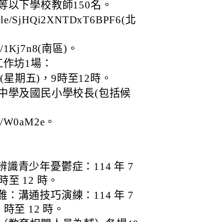
等以下學校教師150名。
gle/SjHQi2XNTDxT6BPF6(北
c/1Kj7n8(南區)。
作坊1場：
(星期五)，9時至12時。
中學及國民小學校長(包括候
cc/W0aM2e。
識青少年憂鬱症：114 年 7
 時至 12 時。
：溝通技巧演練：114 年 7
9 時至 12 時。