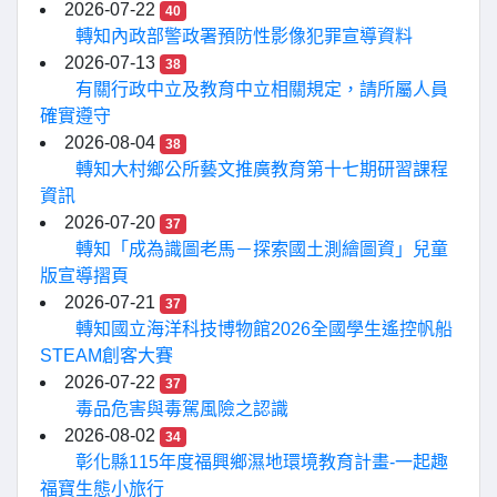
2026-07-22
40
轉知內政部警政署預防性影像犯罪宣導資料
2026-07-13
38
有關行政中立及教育中立相關規定，請所屬人員
確實遵守
2026-08-04
38
轉知大村鄉公所藝文推廣教育第十七期研習課程
資訊
2026-07-20
37
轉知「成為識圖老馬－探索國土測繪圖資」兒童
版宣導摺頁
2026-07-21
37
轉知國立海洋科技博物館2026全國學生遙控帆船
STEAM創客大賽
2026-07-22
37
毒品危害與毒駕風險之認識
2026-08-02
34
彰化縣115年度福興鄉濕地環境教育計畫-一起趣
福寶生態小旅行