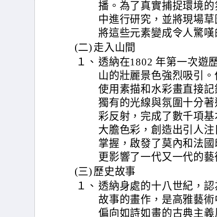
播。為了真實捕捉環境的
中進行研究，並將現場草
將這些元素變成令人驚嘆
(二)
走入山間
１、
透納在1802 年第一次
山的壯麗景色強烈吸引。
使用素描和水彩畫直接記
獨有的光線與氛圍十分著
彩反射，完成了數千項基
大膽色彩，創造出引人注
掌握，啟發了莫內和法國
更影響了一代又一代的藝
(三)
歷史故事
１、
透納身處的十八世紀，認
故事的畫作，是高雅藝術
偏向如詩如畫的古典主義