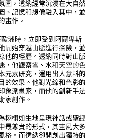
氛圍，透納經常沉浸在大自然
圖、記憶和想像融入其中，並
的畫作。
遊歷歐洲時，立即受到阿爾卑斯
他開始穿越山脈進行探險，並
錄他的經歷。透納同時對山脈
迷，他觀察雪、水和天空的色
本元素研究，運用出人意料的
目的效果。他對光線和色彩的
印象派畫家，而他的創新手法
術家創作。
為栩栩如生地呈現神話或聖經
中最尊貴的形式，其畫風大多
風格。而透納卻開創出獨特的