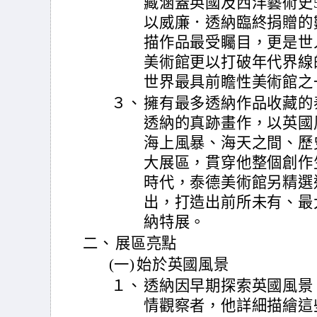
藏涵蓋英國及西洋藝術史
以威廉．透納臨終捐贈的
描作品最受矚目，更是世
美術館更以打破年代界線
世界最具前瞻性美術館之
３、
擁有最多透納作品收藏的
透納的真跡畫作，以英國
海上風暴、海天之間、歷
大展區，貫穿他整個創作
時代，泰德美術館另精選
出，打造出前所未有、最
納特展。
二、
展區亮點
(一)
始於英國風景
１、
透納因早期探索英國風景
情觀察者，他詳細描繪這