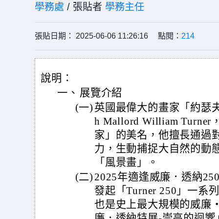
學務處
/ 張貼者
學務主任
張貼日期： 2025-06-06 11:26:16 點閱：
214
說明：
一、
展覽介紹
(一)
英國最偉大的畫家「約瑟夫·
h Mallord William T
家」的美名，他擅長通過
力，生動捕捉大自然的動
「風景畫」。
(二)
2025年適逢威廉．透納2
發起「Turner 250」
也是史上最大規模的威廉
廉．透納特展-崇高的迴響