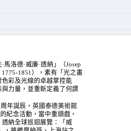
馬洛德·威廉·透納」（Josep
urner，1775-1851），素有「光之畫
對色彩及光線的卓越掌控能
態與力量，並重新定義了何謂
50周年誕辰，英國泰德美術館
一系列的紀念活動，當中重頭戲，
・透納全球巡迴展覽：「威
」，將繼摩納哥、上海站之