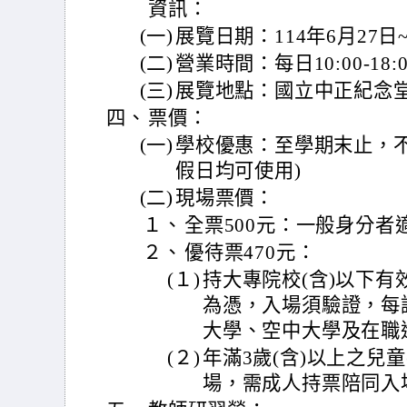
資訊：
(一)
展覽日期：114年6月27日~
(二)
營業時間：每日10:00-18:0
(三)
展覽地點：國立中正紀念
四、
票價：
(一)
學校優惠：至學期末止，不
假日均可使用)
(二)
現場票價：
１、
全票500元：一般身分者
２、
優待票470元：
(１)
持大專院校(含)以下
為憑，入場須驗證，每
大學、空中大學及在職
(２)
年滿3歲(含)以上之兒
場，需成人持票陪同入場