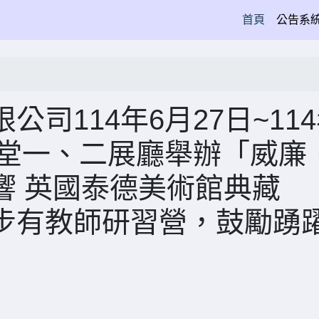
(current)
首頁
公告系
司114年6月27日~11
念堂一、二展廳舉辦「威廉
響 英國泰德美術館典藏
步有教師研習營，鼓勵踴