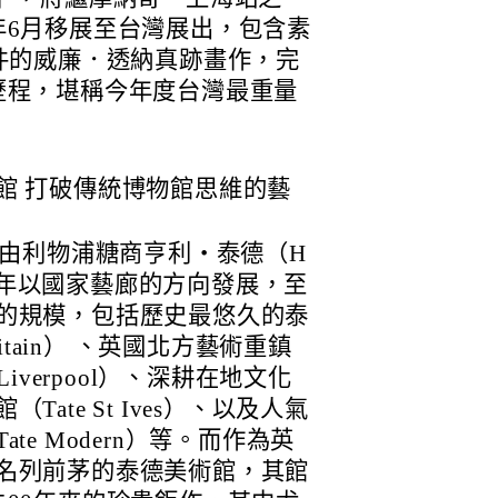
年6月移展至台灣展出，包含素
件的威廉．透納真跡畫作，完
歷程，堪稱今年度台灣最重量
館 打破傳統博物館思維的藝
年由利物浦糖商亨利・泰德（H
立，早年以國家藝廊的方向發展，至
的規模，包括歷史最悠久的泰
ritain） 、英國北方藝術重鎮
Liverpool）、深耕在地文化
ate St Ives）、以及人氣
te Modern）等。而作為英
名列前茅的泰德美術館，其館