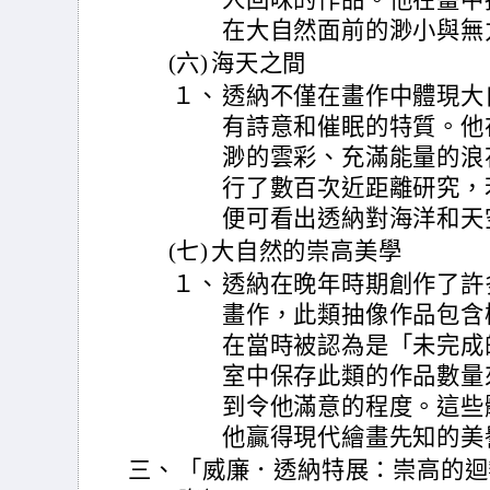
人回味的作品。他在畫中
在大自然面前的渺小與無
(六)
海天之間
１、
透納不僅在畫作中體現大
有詩意和催眠的特質。他
渺的雲彩、充滿能量的浪
行了數百次近距離研究，
便可看出透納對海洋和天
(七)
大自然的崇高美學
１、
透納在晚年時期創作了許
畫作，此類抽像作品包含
在當時被認為是「未完成
室中保存此類的作品數量
到令他滿意的程度。這些
他贏得現代繪畫先知的美
三、
「威廉．透納特展：崇高的迴