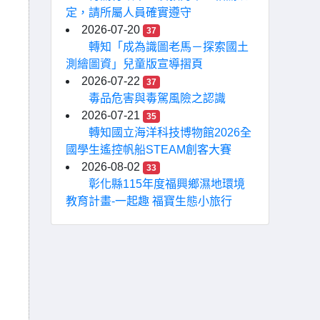
定，請所屬人員確實遵守
2026-07-20
37
轉知「成為識圖老馬－探索國土
測繪圖資」兒童版宣導摺頁
2026-07-22
37
毒品危害與毒駕風險之認識
2026-07-21
35
轉知國立海洋科技博物館2026全
國學生遙控帆船STEAM創客大賽
2026-08-02
33
彰化縣115年度福興鄉濕地環境
教育計畫-一起趣 福寶生態小旅行