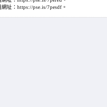
tps://pse.is/7pered。
tps://pse.is/7pesdf。