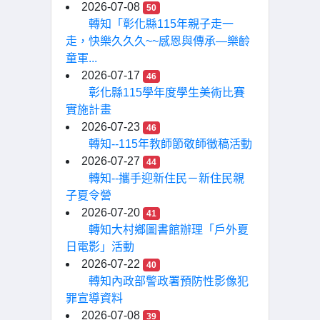
2026-07-08
50
轉知「彰化縣115年親子走一
走，快樂久久久~~感恩與傳承—樂齡
童軍...
2026-07-17
46
彰化縣115學年度學生美術比賽
實施計畫
2026-07-23
46
轉知--115年教師節敬師徵稿活動
2026-07-27
44
轉知--攜手迎新住民－新住民親
子夏令營
2026-07-20
41
轉知大村鄉圖書館辦理「戶外夏
日電影」活動
2026-07-22
40
轉知內政部警政署預防性影像犯
罪宣導資料
2026-07-08
39