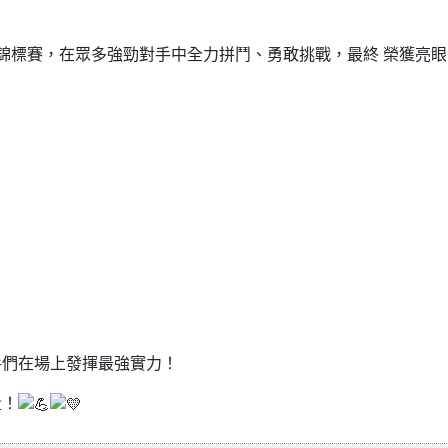
田徑錦標賽，在眾多強勁對手中全力拼鬥、勇敢挑戰，最終 榮獲亮
手們在場上發揮最強實力！
量！