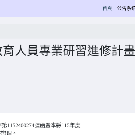
(current)
首頁
公告系
教育人員專業研習進修計
1152400274號函暨本縣115年度
畫辦理。