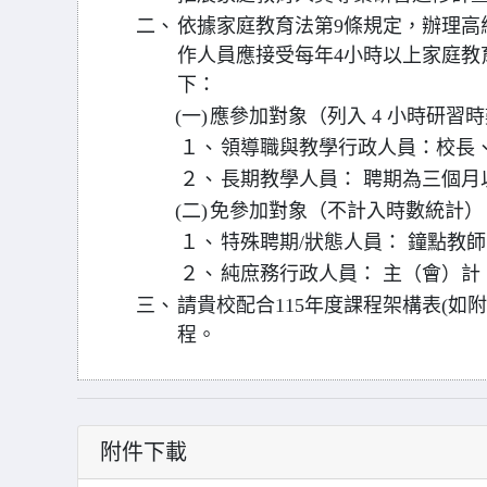
二、
依據家庭教育法第9條規定，辦理高
作人員應接受每年4小時以上家庭教
下：
(一)
應參加對象（列入 4 小時研習
１、
領導職與教學行政人員：校長
２、
長期教學人員： 聘期為三個月
(二)
免參加對象（不計入時數統計）
１、
特殊聘期/狀態人員： 鐘點教
２、
純庶務行政人員： 主（會）
三、
請貴校配合115年度課程架構表(如
程。
附件下載