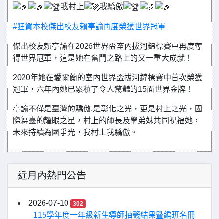
我村上
我驕傲
#狂賀本校傑出校友賴亭諭再度榮獲世界冠軍
傑出校友賴亭諭在2026世界盃室內拔河錦標賽中再度奪
得世界冠軍，這是她在奮鬥之路上的又一重大成就！
2020年她在愛爾蘭的室內世界盃拔河錦標賽中首次榮獲
冠軍，六年內她已累積了令人驚豔的15面世界金牌！
亭諭不僅是臺灣的驕傲,是彰化之光，更是村上之光，國
際舞臺的耀眼之星，村上的師長及學弟妹共同祝福她，
未來持續為國爭光，我村上我驕傲。
近月內熱門公告
2026-07-10
302
115學年度一年級新生導師抽籤結果暨編班名冊