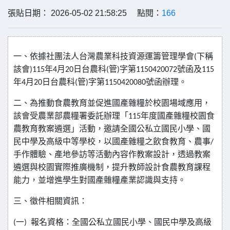
張貼日期： 2026-05-02 21:58:25 點閱：
166
一、依據社團法人台灣農業科技資源運籌管理學會
下稱
(
該會
年
月
日台農科
管
字第
號函及
)115
4
20
(
)
1150420072
115
年
月
日台農科
管
字第
號函辦理。
4
20
(
)
1150420080
二、為推動食農教育並促進國產雜糧於校園場域應用，
該會受農業部農糧署委託辦理「
年度國產雜糧校園食
115
農教育教案遴選」活動，邀請全國公私立國民小學、國
民中學及高級中等學校，以國產雜糧之飲食教育、農事
/
手作體驗、產地參訪等活動內容作教案設計，透過教案
遴選與校園實際推廣機制，提升教師設計食農教育課程
能力，並增進學生對國產雜糧產業認識與支持。
三、徵件相關資訊：
一
報名資格：全國公私立國民小學、國民中學及高級
(
)