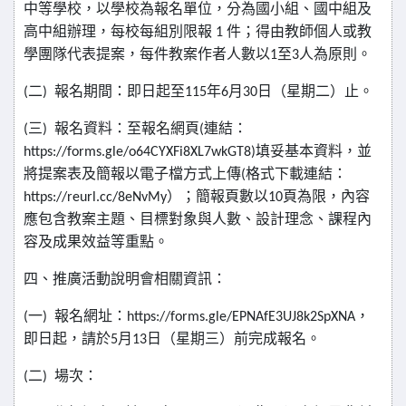
中等學校，以學校為報名單位，分為國小組、國中組及
高中組辦理，每校每組別限報
件；得由教師個人或教
1
學團隊代表提案，每件教案作者人數以
至
人為原則。
1
3
二
報名期間：即日起至
年
月
日（星期二）止。
(
)
115
6
30
三
報名資料：至報名網頁
連結：
(
)
(
填妥基本資料，並
https://forms.gle/o64CYXFi8XL7wkGT8)
將提案表及簡報以電子檔方式上傳
格式下載連結：
(
）；簡報頁數以
頁為限，內容
https://reurl.cc/8eNvMy
10
應包含教案主題、目標對象與人數、設計理念、課程內
容及成果效益等重點。
四、推廣活動說明會相關資訊：
一
報名網址：
，
(
)
https://forms.gle/EPNAfE3UJ8k2SpXNA
即日起，請於
月
日（星期三）前完成報名。
5
13
二
場次：
(
)