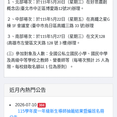
１、北部場次：於
年
月
日（星期三）在好思農創
115
5
20
概念店
臺北市中正區博愛路
號
辦理。
(
12
2F)
２、中部場次：於
年
月
日（星期五）在高鐵之星
115
5
22
G
棟
會議室
臺中市烏日區高鐵三路
號
辦理
1F
(
33
)
３、南部場次：於
年
月
日（星期三）在文天
115
5
27
128
高雄市左營區文天路
號
樓
辦理。
(
128
3
)
三
參加對象及人數：全國公私立國民小學、國民中學
(
)
及高級中等學校之教師、營養師等（每場次預計
人為
25
限，每校錄取名額以
位為原則）。
1
近月內熱門公告
2026-07-10
304
115學年度一年級新生導師抽籤結果暨編班名冊