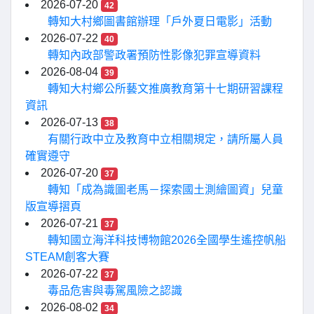
2026-07-20
42
轉知大村鄉圖書館辦理「戶外夏日電影」活動
2026-07-22
40
轉知內政部警政署預防性影像犯罪宣導資料
2026-08-04
39
轉知大村鄉公所藝文推廣教育第十七期研習課程
資訊
2026-07-13
38
有關行政中立及教育中立相關規定，請所屬人員
確實遵守
2026-07-20
37
轉知「成為識圖老馬－探索國土測繪圖資」兒童
版宣導摺頁
2026-07-21
37
轉知國立海洋科技博物館2026全國學生遙控帆船
STEAM創客大賽
2026-07-22
37
毒品危害與毒駕風險之認識
2026-08-02
34