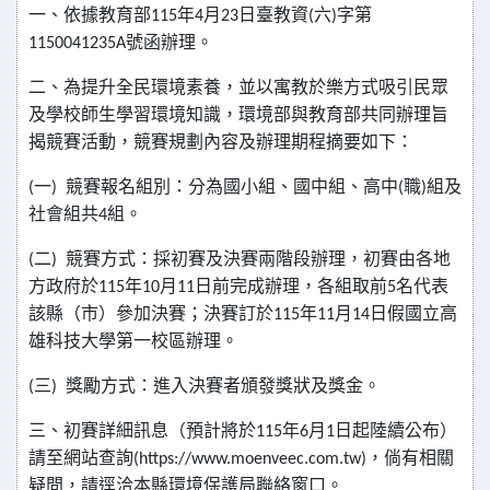
一、依據教育部
年
月
日臺教資
六
字第
115
4
23
(
)
號函辦理。
1150041235A
二、為提升全民環境素養，並以寓教於樂方式吸引民眾
及學校師生學習環境知識，環境部與教育部共同辦理旨
揭競賽活動，競賽規劃內容及辦理期程摘要如下：
一
競賽報名組別：分為國小組、國中組、高中
職
組及
(
)
(
)
社會組共
組。
4
二
競賽方式：採初賽及決賽兩階段辦理，初賽由各地
(
)
方政府於
年
月
日前完成辦理，各組取前
名代表
115
10
11
5
該縣（市）參加決賽；決賽訂於
年
月
日假國立高
115
11
14
雄科技大學第一校區辦理。
三
獎勵方式：進入決賽者頒發獎狀及獎金。
(
)
三、初賽詳細訊息（預計將於
年
月
日起陸續公布）
115
6
1
請至網站查詢
，倘有相關
(https://www.moenveec.com.tw)
疑問，請逕洽本縣環境保護局聯絡窗口。