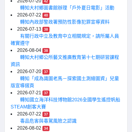
2026-07-20
42
轉知大村鄉圖書館辦理「戶外夏日電影」活動
2026-07-22
40
轉知內政部警政署預防性影像犯罪宣導資料
2026-07-13
38
有關行政中立及教育中立相關規定，請所屬人員
確實遵守
2026-08-04
38
轉知大村鄉公所藝文推廣教育第十七期研習課程
資訊
2026-07-20
37
轉知「成為識圖老馬－探索國土測繪圖資」兒童
版宣導摺頁
2026-07-21
37
轉知國立海洋科技博物館2026全國學生遙控帆船
STEAM創客大賽
2026-07-22
37
毒品危害與毒駕風險之認識
2026-08-02
34