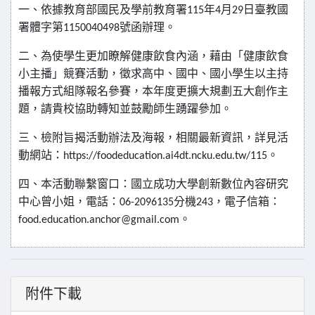
一、依據教育部國民及學前教育署
年
月
日臺教國
115
4
29
署體字第
號函辦理。
1150040498
二、為使學生更加瞭解健康飲食內涵，藉由「健康飲食
小主播」競賽活動，徵求高中、國中、國小學生以主持
播報方式組隊報名參賽，本年度更擴大規劃五大創作主
題，請貴校協助轉知並鼓勵師生踴躍參加。
三、檢附旨揭活動辦法及海報，相關最新資訊，詳見活
動網站：
。
https://foodeducation.ai4dt.ncku.edu.tw/115
四、本活動聯繫窗口：國立成功大學創新數位內容研究
中心曾小姐，電話：
分機
，電子信箱：
06-2096135
243
。
food.education.anchor@gmail.com
附件下載