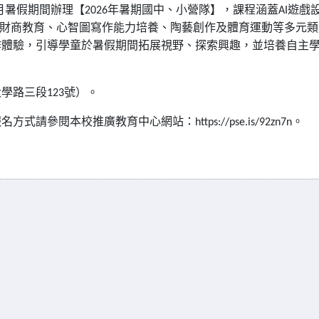
月暑假期間辦理【
年暑期國中、小營隊】，課程涵蓋
遊戲
2026
AI
財商教育、心智圖寫作能力培養、陶藝創作及體育運動等多元類
作體驗，引導學童於暑假期間拓展視野、探索興趣，並培養自主
大學路三段
號）。
123
報名方式請參閱本校推廣教育中心網站：
。
https://pse.is/92zn7n