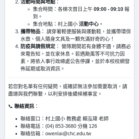
活動時間與地點
：
集合時間：各梯次首日上午
09:00 - 09:10
報
到。
集合地點：村上國小
活動中心
。
攜帶物品
： 請穿著輕便服裝與運動鞋，並攜帶環保
水壺、個人隨身文具及一顆充滿好奇的心！
防疫與請假規定
： 營隊期間若有身體不適，請務必
來電告知，並在家休息。若遇颱風等不可抗力因
素，將依人事行政總處公告停課，並於本校校網發
佈延期或取消資訊。
若您對名單有任何疑問，或確認無法參加需要取消，請
盡速與我們聯繫，以利安排後續候補事宜。
📞
聯絡資訊
：
聯絡窗口：村上國小 教務處 賴泓瑋 老師
聯絡電話：(04) 853-3680 分機 126
聯絡信箱：owenlai@chc.edu.tw