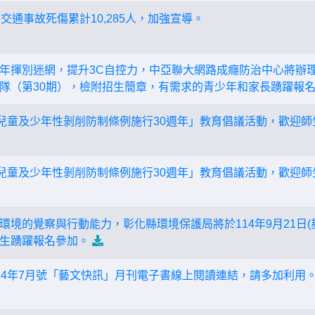
路交通事故死傷累計10,285人，加強宣導。
年揮別迷網，提升3C自控力，中亞聯大網路成癮防治中心將辦理
隊（第30期），檢附招生簡章，有需求的青少年和家長踴躍報
年兒童及少年性剝削防制條例施行30週年」教育倡議活動，歡迎
年兒童及少年性剝削防制條例施行30週年」教育倡議活動，歡迎
境的覺察與行動能力，彰化縣環境保護局將於114年9月21日(星
生踴躍報名參加。
14年7月號「藝文快訊」月刊電子書線上閱讀連結，請多加利用