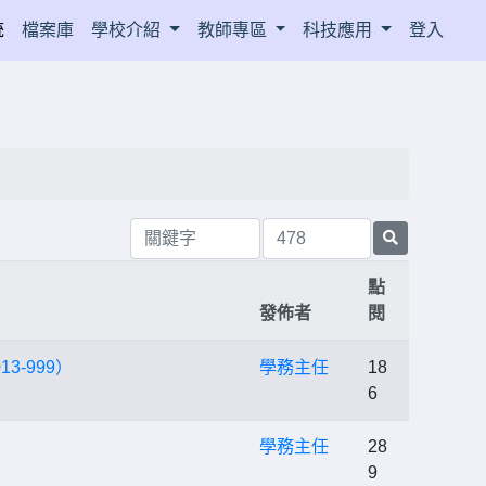
統
檔案庫
學校介紹
教師專區
科技應用
登入
點
發佈者
閱
-999）
學務主任
18
6
學務主任
28
9