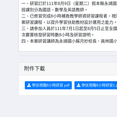
一、研習訂於111年8月9日（星期二）假本縣永
授課別分為國語、數學及英語教師。
二、已修習完成8小時補救教學師資研習課程者，視
案研習課程，以提升學習扶助教材設計運用之能力
三、請參加人員於111年7月1日起至8月5日止至全
次覈實核發研習時數8小時及研習證明。
四、本案研習講師為永靖國小蘇月妙校長、員林國
附件下載
學扶現職8小時研習.pdf
學扶現職8小時研習1.p