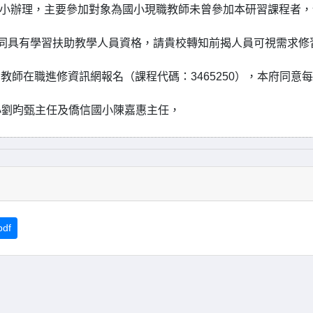
靖國小辦理，主要參加對象為國小現職教師未曾參加本研習課程者，
同具有學習扶助教學人員資格，請貴校轉知前揭人員可視需求修
。
國教師在職進修資訊網報名（課程代碼：3465250），本府同意
小劉昀甄主任及僑信國小陳嘉惠主任，
df