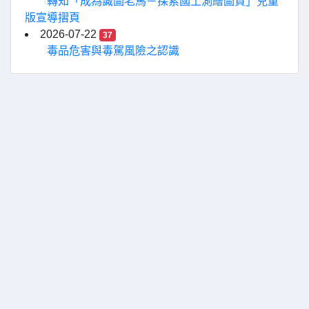
轉知「成為識圖老馬－探索國土測繪圖資」兒童
版宣導摺頁
2026-07-22
37
毒品危害與毒駕風險之認識