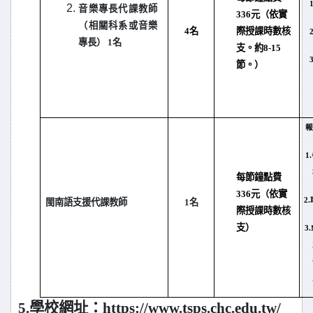
1
音樂專長代課教師
336元（依實
（相關科系或音樂
4
名
際授課時數核
2
專長） 1名
支。約8-15
3
節。）
報
1.
每節鐘點費
336元（依實
2.
閩南語支援代課教師
1
名
際授課時數核
支）
3.
5.
學校網址：
https://www.tsps.chc.edu.tw/