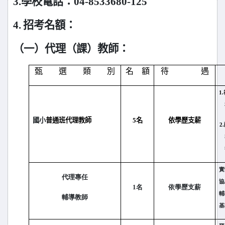
3.
學校電話：04-8533680-125
4.
招考名額：
（一）代理（課）教師：
甄 選 類 別
名 額
待 遇
1.
國小
普通班代理教師
5
名
依學歷支薪
2.
實
代理
專任
協
1名
依學歷支薪
輔
輔導教師
基