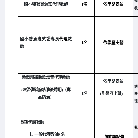
預
國小
特教資源
班代理教師
1
名
依學歷支薪
教
國小普通班英語專長
代理
教
1
名
依學歷支薪
師
教育部補助款增置代理教師
依學歷支薪
調
(
※須俟縣府核准後聘用)
（毒
1
名
(
到縣府上班)
際
品防治）
理
長期代課教師
報
一般代課教師3名
每節鐘點費