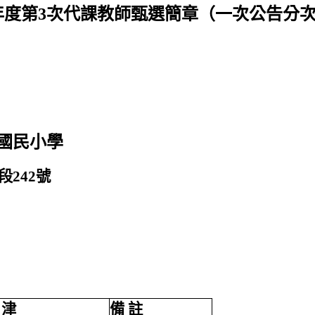
年度第3次代課教師甄選簡章（一次公告分
國民小學
242號
 津
備 註