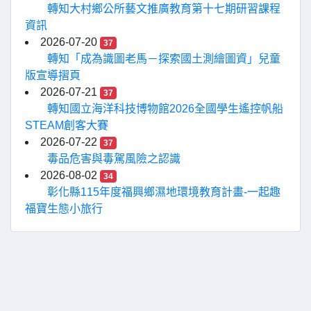
轉知大村鄉公所藝文推廣教育第十七期研習課程
資訊
2026-07-20
37
轉知「成為識圖老馬－探索國土測繪圖資」兒童
版宣導摺頁
2026-07-21
37
轉知國立海洋科技博物館2026全國學生遙控帆船
STEAM創客大賽
2026-07-22
37
毒品危害與毒駕風險之認識
2026-08-02
34
彰化縣115年度福興鄉濕地環境教育計畫-一起趣
福寶生態小旅行