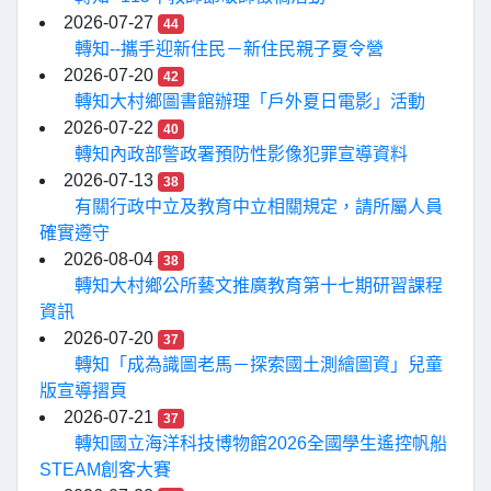
2026-07-27
44
轉知--攜手迎新住民－新住民親子夏令營
2026-07-20
42
轉知大村鄉圖書館辦理「戶外夏日電影」活動
2026-07-22
40
轉知內政部警政署預防性影像犯罪宣導資料
2026-07-13
38
有關行政中立及教育中立相關規定，請所屬人員
確實遵守
2026-08-04
38
轉知大村鄉公所藝文推廣教育第十七期研習課程
資訊
2026-07-20
37
轉知「成為識圖老馬－探索國土測繪圖資」兒童
版宣導摺頁
2026-07-21
37
轉知國立海洋科技博物館2026全國學生遙控帆船
STEAM創客大賽