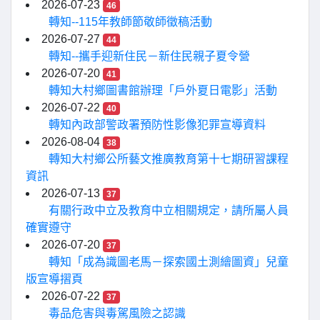
2026-07-23
46
轉知--115年教師節敬師徵稿活動
2026-07-27
44
轉知--攜手迎新住民－新住民親子夏令營
2026-07-20
41
轉知大村鄉圖書館辦理「戶外夏日電影」活動
2026-07-22
40
轉知內政部警政署預防性影像犯罪宣導資料
2026-08-04
38
轉知大村鄉公所藝文推廣教育第十七期研習課程
資訊
2026-07-13
37
有關行政中立及教育中立相關規定，請所屬人員
確實遵守
2026-07-20
37
轉知「成為識圖老馬－探索國土測繪圖資」兒童
版宣導摺頁
2026-07-22
37
毒品危害與毒駕風險之認識