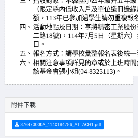
三、
招收對象：本縣國小四年級升五年級
（限定縣內低收入戶及單位造冊邊緣戶
額，113年已參加過學生請勿重複報
四、
活動地點及日期：亨將精密工業股份
二路18號)，114年7月5日（星期六
日。
五、
報名方式：請學校彙整報名表後統一
六、
相關注意事項詳見簡章或於上班時間(
該基金會張小姐(04-8323113)。
附件下載
376470000A_1140184786_ATTACH1.pdf