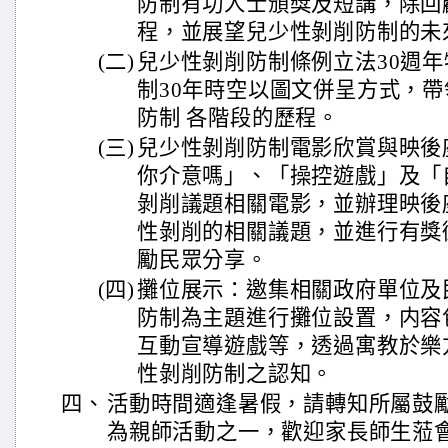
防制有功人士頒獎及短講，除回
程，並展望兒少性剝削防制的未
(二)
兒少性剝削防制條例立法30週
制30年時空以圖文併呈方式，
防制 各階段的歷程。
(三)
兒少性剝削防制電影欣賞與映後
你介意嗎」、「操控遊戲」及「
剝削議題相關電影，並辦理映後
性剝削的相關議題，並進行有獎
勵民眾分享。
(四)
攤位展示：邀集相關政府單位及
防制為主題進行攤位設置，内容
互動宣導遊戲等，透過寓教於樂
性剝削防制之認知。
四、
活動時間適逢暑假，請轉知所屬鼓
為親師活動之一，歡迎家長師生蒞