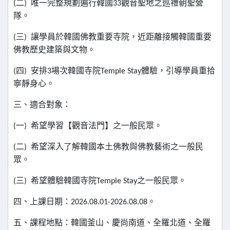
二
唯一完整規劃遍行韓國
觀音聖地之巡禮朝聖營
(
)
33
隊。
三
讓學員於韓國佛教重要寺院，近距離接觸韓國重要
(
)
佛教歷史建築與文物。
四
安排
場次韓國寺院
體驗，引導學員重拾
(
)
3
Temple Stay
寧靜身心。
三、適合對象：
一
希望學習【觀音法門】之一般民眾。
(
)
二
希望深入了解韓國本土佛教與佛教藝術之一般民
(
)
眾。
三
希望體驗韓國寺院
之一般民眾。
(
)
Temple Stay
四、上課日期：
。
2026.08.01-2026.08.08
五、課程地點：韓國釜山、慶尚南道、全羅北道、全羅