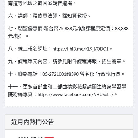
南道等地區之韓國
觀音道場。
33
六、講師：釋依恩法師、釋知賢教授。
七、朝聖優惠價
新台幣
元
期
課程原定價：
:
75,888
/
(
88,888
元
期）。
/
八、線上報名網址：
。
https://lihi3.me/KL9jj/ODC1
九、課程單元內容：請參見附件課程海報、招生簡章。
十、聯絡電話：
曾名郁
行政執行長。
05-2721001#8390
十一、更多首部曲和二部曲精彩花絮請關注終身學習學
院粉絲專頁：
。
https://www.facebook.com/NHUSoLL/
近月內熱門公告