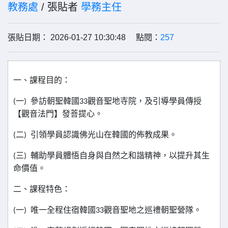
教務處
/ 張貼者
學務主任
張貼日期： 2026-01-27 10:30:48 點閱：
257
一、課程目的：
一
參訪朝聖韓國
觀音聖地寺院，及引導學員傳授
(
)
33
【觀音法門】發菩提心。
二
引領學員認識佛光山在韓國的佈教成果。
(
)
三
輔助學員體悟自身與自然之和諧精神，以提升其生
(
)
命價值。
二、課程特色：
一
唯一全程住宿韓國
觀音聖地之巡禮朝聖營隊。
(
)
33