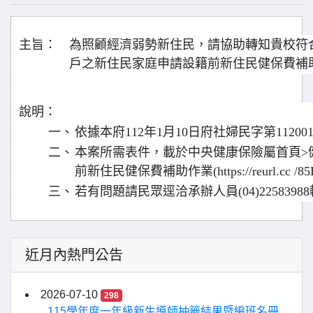
主旨：
為照顧經濟弱勢新住民，請協助轉知貴校符合
戶之新住民家庭申請設籍前新住民健保費補
說明：
一、
依據本府112年1月10日府社婦民字第11200
二、
本案所需表件，載於中央健康保險屬首頁>健
前新住民健保費補助作業(https://reurl.cc /85
三、
若有問題請民眾逕洽承辦人員(04)22583988
近月內熱門公告
2026-07-10
298
115學年度一年級新生導師抽籤結果暨編班名冊