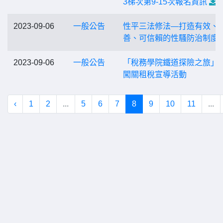
3梯次第9-15次報名資訊
2023-09-06
一般公告
性平三法修法—打造有效、
善、可信賴的性騷防治制度
2023-09-06
一般公告
「稅務學院鐵道探險之旅」
闖關租稅宣導活動
‹
1
2
...
5
6
7
8
9
10
11
...