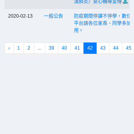
漢肺炎）安心輔導宣傳
2020-02-13
一般公告
防疫期間停課不停學，數位
平台請各位家長、同學多加
用。
‹
1
2
...
39
40
41
42
43
44
45