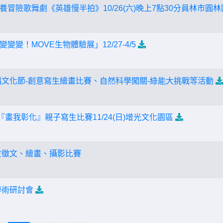
冒險歌舞劇《英雄慢半拍》10/26(六)晚上7點30分員林市圓林
變！MOVE生物體驗展」12/27-4/5
祈福文化節-創意寫生繪畫比賽、自然科學闖關-綠能大挑戰等活動
『畫我彰化』親子寫生比賽11/24(日)增光文化園區
子女徵文、繪畫、攝影比賽
學術研討會