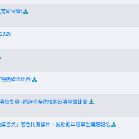
教育研習營:
925
植物奶繪畫比賽
毒總動員─同濟盃全國校園反毒繪畫比賽
識導盲犬」著色比賽徵件，鼓勵低年級學生踴躍報名