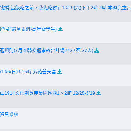
想能當飯吃之前，我先吃麵」10/19(六)下午2時-4時 本縣兒
調查-網路填表(限高年級學生)
則(7月本縣交通事故合計傷242 / 死 27人)
0/6(日)9-15時 芳苑普天宮
914文化創意產業園區西1、2館 12/28-3/19
資訊系統